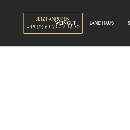
Zum
Inhalt
JETZT ANRUFEN
springen
WEINGUT
LANDHAUS
+49 (0) 63 23 / 9 42 70