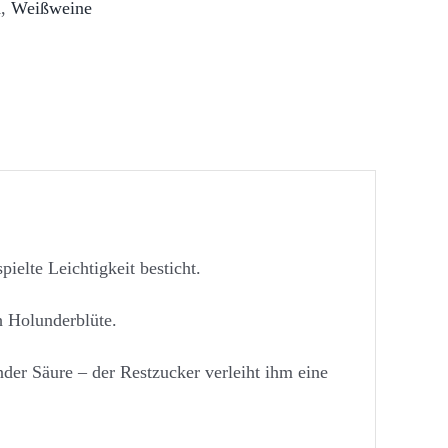
n
,
Weißweine
ielte Leichtigkeit besticht.
h Holunderblüte.
der Säure – der Restzucker verleiht ihm eine