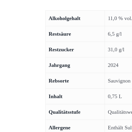
Alkoholgehalt
11,0 % vol
Restsäure
6,5 g/l
Restzucker
31,0 g/l
Jahrgang
2024
Rebsorte
Sauvignon
Inhalt
0,75 L
Qualitätsstufe
Qualitätsw
Allergene
Enthält Sul