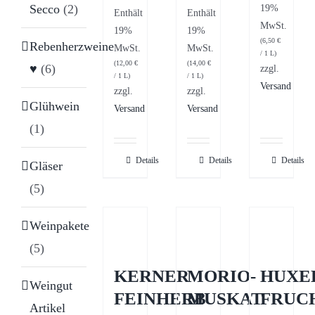
Secco
(2)
19%
Enthält
Enthält
MwSt.
19%
19%
(
6,50
€
Rebenherzweine
MwSt.
MwSt.
/ 1 L)
(
12,00
€
(
14,00
€
♥
(6)
zzgl.
/ 1 L)
/ 1 L)
Versand
zzgl.
zzgl.
Glühwein
Versand
Versand
(1)
Details
Details
Details
Gläser
(5)
Weinpakete
(5)
KERNER
MORIO-
HUXE
Weingut
FEINHERB
MUSKAT
FRUC
Artikel