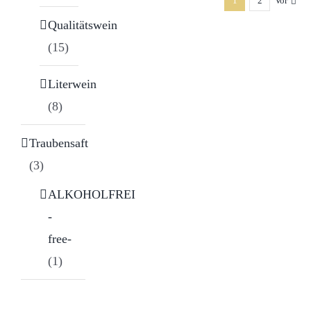
1
2
Vor
Qualitätswein
(15)
Literwein
(8)
Traubensaft
(3)
ALKOHOLFREI
-
free-
(1)