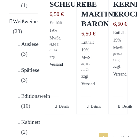
SCHEUREBE
ST.
KERN
(1)
MARTINER
TROC
6,50
€
Weißweine
BARON
Enthält
6,50
€
19%
(28)
Enthält
6,50
€
MwSt.
19%
Enthält
Auslese
(
6,50
€
MwSt.
19%
/ 1 L)
(3)
(
6,50
€
zzgl.
MwSt.
/ 1 L)
Versand
(
6,50
€
zzgl.
Spätlese
/ 1 L)
Versand
zzgl.
(3)
Versand
Editionswein
(10)
Details
Details
Details
Kabinett
(2)