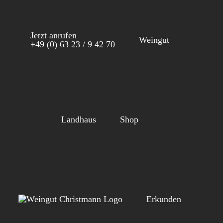
Zum
Inhalt
Jetzt anrufen
springen
Weingut
+49 (0) 63 23 / 9 42 70
Landhaus
Shop
Erkunden