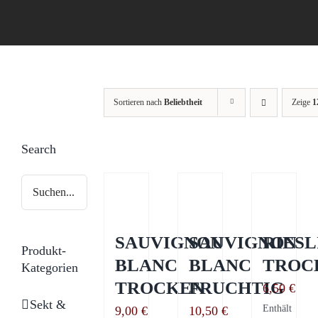
Sortieren nach
Beliebtheit
Zeige
1
Search
SAUVIGNON
SAUVIGNON
RIESL
Produkt-
BLANC
BLANC
TROC
Kategorien
TROCKEN
FRUCHTIG
6,50
€
Sekt &
Enthält
9,00
€
10,50
€