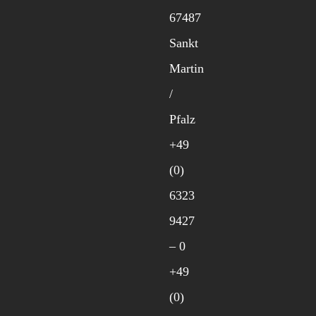
67487
Sankt
Martin
/
Pfalz
+49
(0)
6323
9427
– 0
+49
(0)