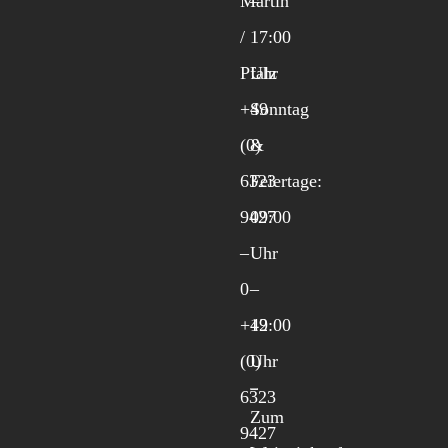
Martin
–
/
17:00
Pfalz
Uhr
+49
Sonntag
(0)
&
6323
Feiertage:
9427
09:00
–
Uhr
0
–
+49
12:00
(0)
Uhr
6323
Zum
9427