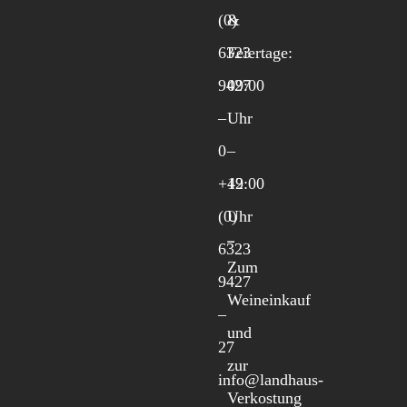
(0)
&
6323
Feiertage:
9427
09:00
–
Uhr
0
–
+49
12:00
(0)
Uhr
6323
Zum
9427
Weineinkauf
–
und
27
zur
info@landhaus-
Verkostung