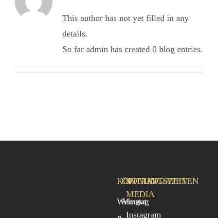
This author has not yet filled in any
details.
So far admin has created 0 blog entries.
KONTAKTDATEN
ÖFFNUNGSZEITEN
SOCIAL
MEDIA
Weingut
Montag
Instagram