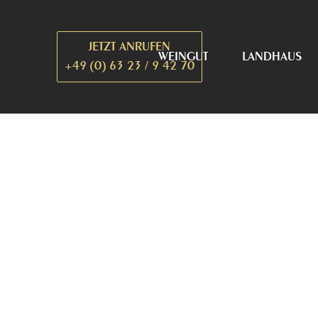
Zum
Inhalt
JETZT ANRUFEN
springen
WEINGUT
LANDHAUS
+49 (0) 63 23 / 9 42 70