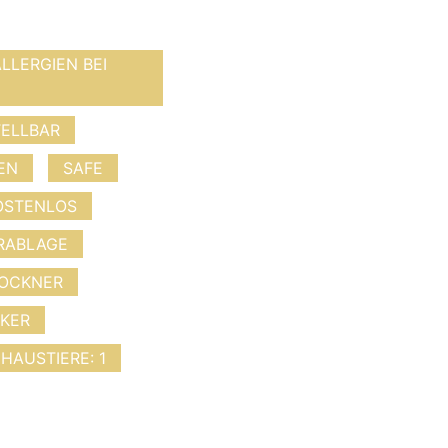
LLERGIEN BEI
ELLBAR
EN
SAFE
OSTENLOS
RABLAGE
OCKNER
KER
 HAUSTIERE: 1