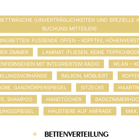
BETTWÄSCHE (UNVERTRÄGLICHKEITEN UND SPEZIELLE A
BUCHUNG MITTEILEN)
INGBETTEN: FUSSENDE OFFEN – KOPFTEIL HÖHENVERST
ER ZIMMER
LAMINAT /FLIESEN, KEINE TEPPICHBOD
ENFERNSEHEN MIT INTEGRIERTEM RADIO
WLAN – K
KLUNGSVORHÄNGE
BALKON, MÖBLIERT
KOFFE
OBE, GANZKÖRPERSPIEGEL
SITZECKE
HAARTR
FE, SHAMPOO
HANDTÜCHER
BADEZIMMERHOC
UNGSSPIEGEL
HAUSTIERE AUF ANFRAGE
MAX.
BETTENVERTEILUNG