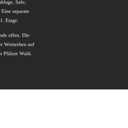
blage, Safe,
 Eine separate
1. Etage.
nde offen. Die
er Weinreben auf
m Pfälzer Wald.