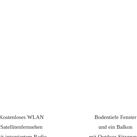
Kostenloses WLAN
Bodentiefe Fenster
Satellitenfernsehen
und ein Balkon
it integriertem Radio
mit Outdoor-Sitzgru