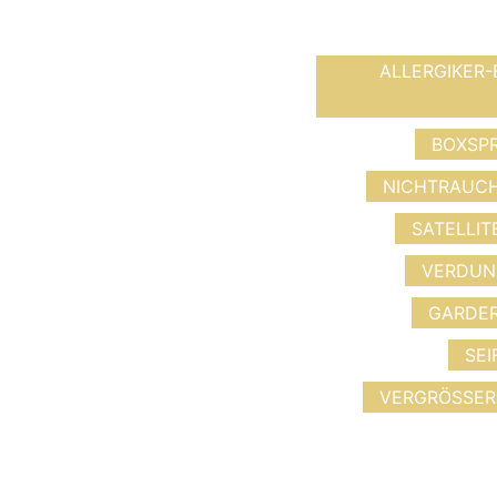
ALLERGIKER-
BOXSPR
NICHTRAUCH
SATELLIT
VERDUN
GARDER
SEI
VERGRÖSSER