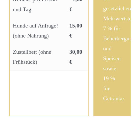
gesetzlichen
und Tag
€
Mehrwertsteuer
Hunde auf Anfrage!
15,00
7 % für
(ohne Nahrung)
€
Beherbergungsl
und
Zustellbett (ohne
30,00
Speisen
Frühstück)
€
sowie
19 %
für
Getränke.