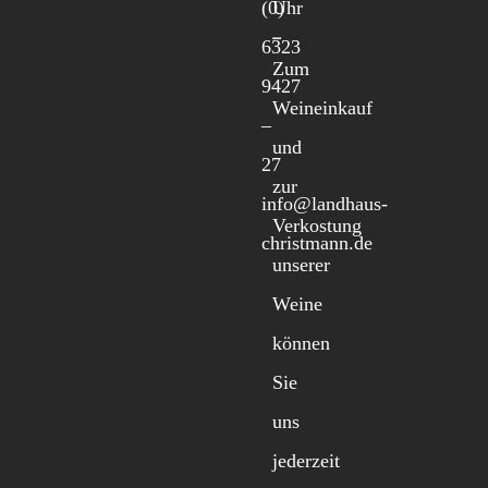
(0)
Uhr
6323
Zum
9427
Weineinkauf
–
und
27
zur
info@landhaus-
Verkostung
christmann.de
unserer
Weine
können
Sie
uns
jederzeit