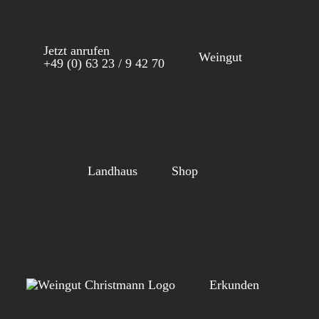
Zum
Inhalt
Jetzt anrufen
springen
Weingut
+49 (0) 63 23 / 9 42 70
Landhaus
Shop
Erkunden