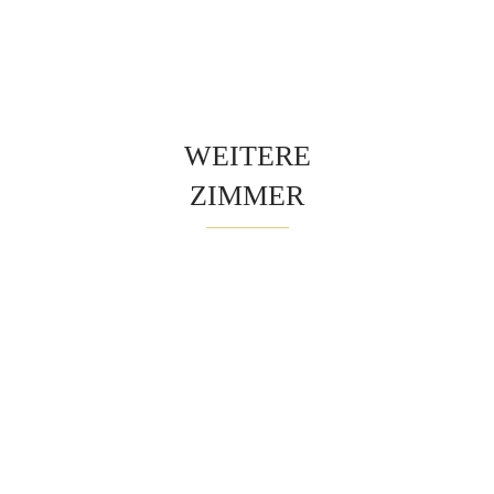
WEITERE
ZIMMER
–
–
–
Doppel
Doppel
Doppel
–
–
–
Zimmer
Zimmer
Zimmer
1
6
3
Zitadelle
Schlossberg
Goldmorg