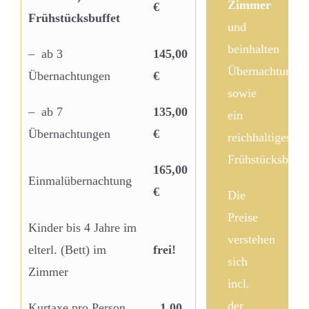
Zimmer
€
Frühstücksbuffet
und
beinhalten
–
ab 3
145,00
Übernachtung
Übernachtungen
€
sowie
–
ab 7
135,00
ein
Übernachtungen
€
reichhaltiges
Frühstücksbuffe
165,00
Einmalübernachtung
€
Die
Preise
Kinder bis 4 Jahre im
verstehen
elterl. (Bett) im
frei!
sich
Zimmer
incl.
der
Kurtaxe pro Person
1,00