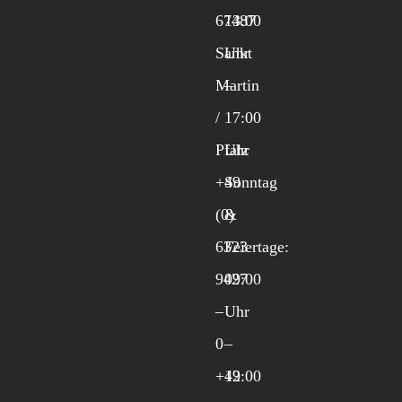
67487
13:00
Sankt
Uhr
Martin
–
/
17:00
Pfalz
Uhr
+49
Sonntag
(0)
&
6323
Feiertage:
9427
09:00
–
Uhr
0
–
+49
12:00