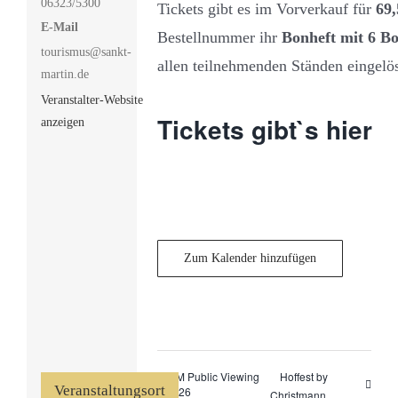
06323/5300
Tickets gibt es im Vorverkauf für
69,
E-Mail
Bestellnummer ihr
Bonheft mit 6 B
tourismus@sankt-
allen teilnehmenden Ständen eingelö
martin.de
Veranstalter-Website
Tickets gibt`s hier
anzeigen
Zum Kalender hinzufügen
WM Public Viewing
Hoffest by
Veranstaltungsort
2026
Christmann