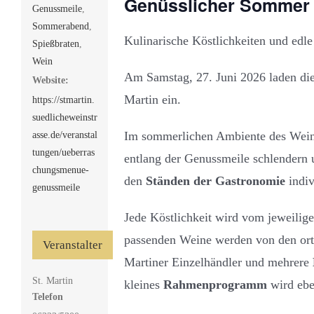
Genüsslicher Sommer 
Genussmeile
,
Sommerabend
,
Kulinarische Köstlichkeiten und edl
Spießbraten
,
Wein
Am Samstag, 27. Juni 2026 laden die
Website:
Martin ein.
https://stmartin.
suedlicheweinstr
Im sommerlichen Ambiente des Weino
asse.de/veranstal
tungen/ueberras
entlang der Genussmeile schlendern
chungsmenue-
den
Ständen der Gastronomie
indi
genussmeile
Jede Köstlichkeit wird vom jeweilige
passenden Weine werden von den ort
Veranstalter
Martiner Einzelhändler und mehrere
St. Martin
kleines
Rahmenprogramm
wird ebe
Telefon