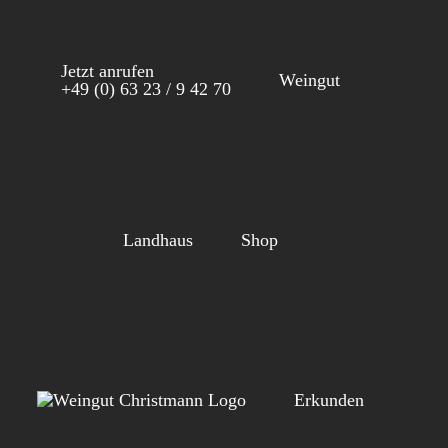
Zum
Inhalt
Jetzt anrufen
springen
Weingut
+49 (0) 63 23 / 9 42 70
Landhaus
Shop
Erkunden