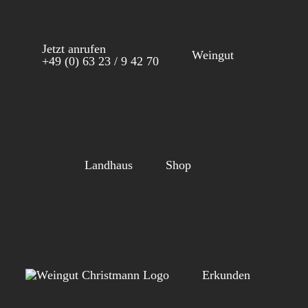
Zum
Inhalt
Jetzt anrufen
springen
Weingut
+49 (0) 63 23 / 9 42 70
Landhaus
Shop
Erkunden