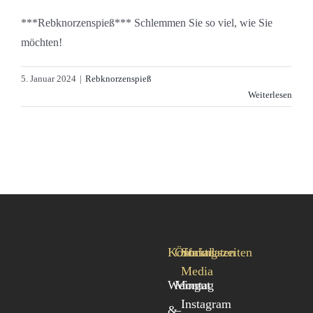
***Rebknorzenspieß*** Schlemmen Sie so viel, wie Sie
möchten!
5. Januar 2024
|
Rebknorzenspieß
Weiterlesen
Kontaktdaten
Öffnungszeiten
Social
Media
Weingut
Montag
Instagram
&
–