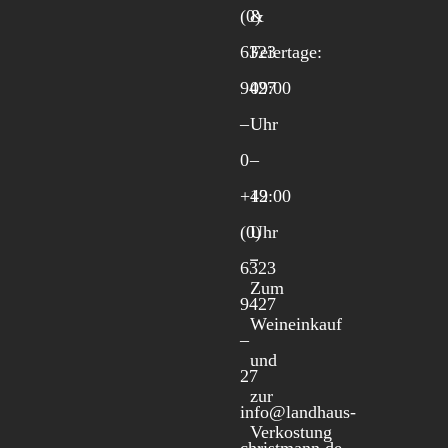
(0)
&
6323
Feiertage:
9427
09:00
–
Uhr
0
–
+49
12:00
(0)
Uhr
6323
Zum
9427
Weineinkauf
–
und
27
zur
info@landhaus-
Verkostung
christmann.de