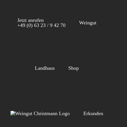
Zum
Inhalt
Jetzt anrufen
springen
Weingut
+49 (0) 63 23 / 9 42 70
Landhaus
Shop
Erkunden