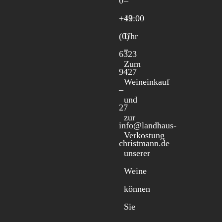
0
–
+49
12:00
(0)
Uhr
6323
Zum
9427
Weineinkauf
–
und
27
zur
info@landhaus-
Verkostung
christmann.de
unserer
Weine
können
Sie