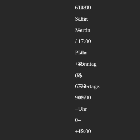
67487
13:00
Sankt
Uhr
Martin
–
/
17:00
Pfalz
Uhr
+49
Sonntag
(0)
&
6323
Feiertage:
9427
09:00
–
Uhr
0
–
+49
12:00