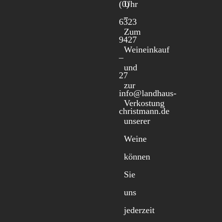
(0)
Uhr
6323
Zum
9427
Weineinkauf
–
und
27
zur
info@landhaus-
Verkostung
christmann.de
unserer
Weine
können
Sie
uns
jederzeit