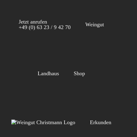
Zum
Inhalt
Jetzt anrufen
springen
Weingut
+49 (0) 63 23 / 9 42 70
Landhaus
Shop
Erkunden