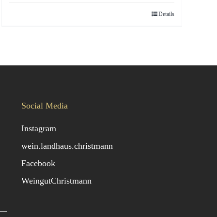
Details
Social Media
Instagram
wein.landhaus.christmann
Facebook
WeingutChristmann