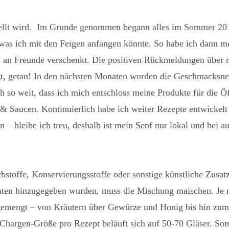
estellt wird. Im Grunde genommen begann alles im Sommer 20
 was ich mit den Feigen anfangen könnte. So habe ich dann me
d an Freunde verschenkt. Die positiven Rückmeldungen über 
t, getan! In den nächsten Monaten wurden die Geschmacksner
h so weit, dass ich mich entschloss meine Produkte für die Ö
f & Saucen. Kontinuierlich habe ich weiter Rezepte entwickelt
 – bleibe ich treu, deshalb ist mein Senf nur lokal und bei a
stoffe, Konservierungsstoffe oder sonstige künstliche Zusatz
aten hinzugegeben wurden, muss die Mischung maischen. Je
igemengt – von Kräutern über Gewürze und Honig bis hin zum 
 Chargen-Größe pro Rezept beläuft sich auf 50-70 Gläser. Som