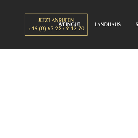
Zum
Inhalt
JETZT ANRUFEN
springen
WEINGUT
LANDHAUS
+49 (0) 63 23 / 9 42 70