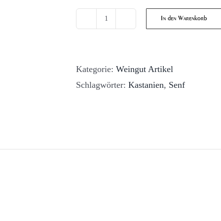
In den Warenkorb
St.
Martiner
Kastanien-
Kategorie:
Weingut Artikel
Senf
Schlagwörter:
Kastanien
,
Senf
Menge