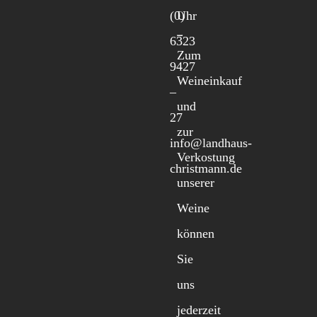
(0)
Uhr
6323
Zum
9427
Weineinkauf
–
und
27
zur
info@landhaus-
Verkostung
christmann.de
unserer
Weine
können
Sie
uns
jederzeit