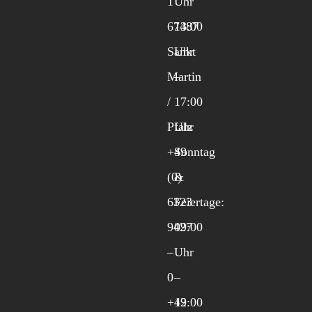
1
Uhr
67487
13:00
Sankt
Uhr
Martin
–
/
17:00
Pfalz
Uhr
+49
Sonntag
(0)
&
6323
Feiertage:
9427
09:00
–
Uhr
0
–
+49
12:00