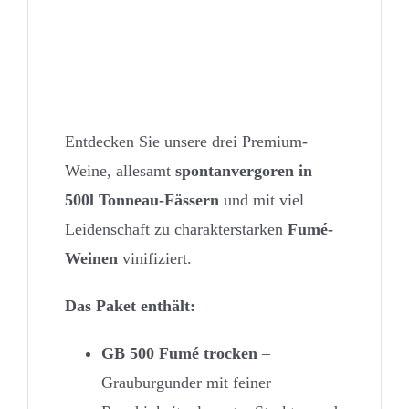
Exklusives Fumé-Trio –
unsere TOP 3 für nur 27,00
€
Entdecken Sie unsere drei Premium-
Weine, allesamt
spontanvergoren in
500l Tonneau-Fässern
und mit viel
Leidenschaft zu charakterstarken
Fumé-
Weinen
vinifiziert.
Das Paket enthält:
GB 500 Fumé trocken
–
Grauburgunder mit feiner