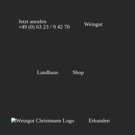
Zum
Inhalt
Jetzt anrufen
springen
Weingut
+49 (0) 63 23 / 9 42 70
Landhaus
Shop
Erkunden