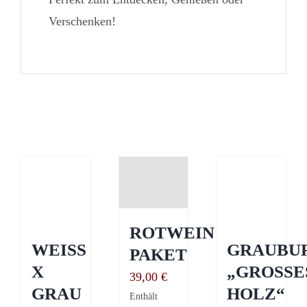
Verschenken!
Ähnliche Produkte
ROTWEIN
WEISS
GRAUBU
PAKET
X
„GROSSES 
39,00
€
GRAU
OLZ“ T
Enthält