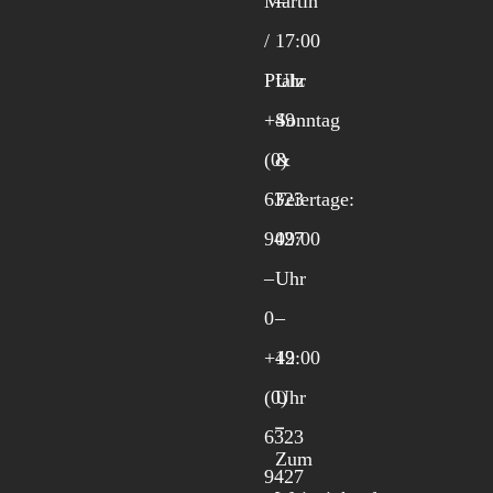
Martin
–
/
17:00
Pfalz
Uhr
+49
Sonntag
(0)
&
6323
Feiertage:
9427
09:00
–
Uhr
0
–
+49
12:00
(0)
Uhr
6323
Zum
9427