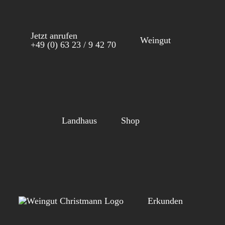
Zum
Inhalt
Jetzt anrufen
springen
Weingut
+49 (0) 63 23 / 9 42 70
Landhaus
Shop
Erkunden