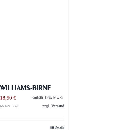
WILLIAMS-BIRNE
18,50
€
Enthält 19% MwSt.
zzgl.
Versand
(
26,43
€
/ 1 L)
Details