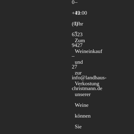
0
–
+49
12:00
(0)
Uhr
6323
Zum
9427
Weineinkauf
–
und
27
zur
info@landhaus-
Verkostung
christmann.de
unserer
Weine
können
Sie