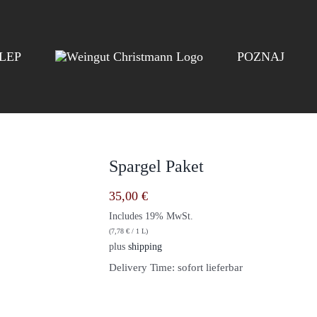
LEP
POZNAJ
Spargel Paket
35,00
€
Includes 19% MwSt.
(
7,78
€
/ 1 L)
plus
shipping
Delivery Time: sofort lieferbar