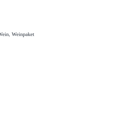
Wein
,
Weinpaket