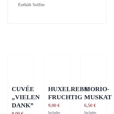
Enthält Sulfite
Podobne produkty
CUVÉE
HUXELREBE
MORIO-
„VIELEN
FRUCHTIG
MUSKAT
DANK”
9,00
€
6,50
€
Includes
Includes
8,00
€