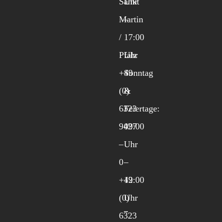
Sankt
Uhr
Martin
–
/
17:00
Pfalz
Uhr
+49
Sonntag
(0)
&
6323
Feiertage:
9427
09:00
–
Uhr
0
–
+49
12:00
(0)
Uhr
6323