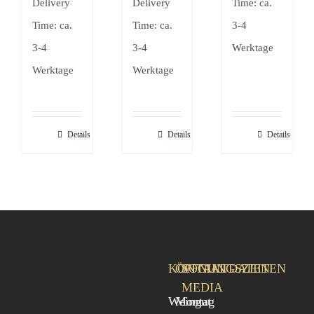
Delivery
Delivery
Time: ca.
Time: ca.
Time: ca.
3-4
3-4
3-4
Werktage
Werktage
Werktage
Details
Details
Details
KONTAKTDATEN
ÖFFNUNGSZEITEN
SOCIAL
MEDIA
Weingut
Montag