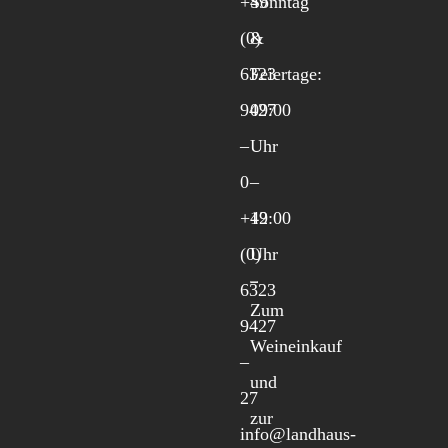
+49
Sonntag
(0)
&
6323
Feiertage:
9427
09:00
–
Uhr
0
–
+49
12:00
(0)
Uhr
6323
Zum
9427
Weineinkauf
–
und
27
zur
info@landhaus-