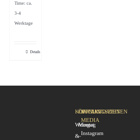
Time: ca.
3-4
Werktage
Details
KONTAKTDATEN
ÖFFNUNGSZEITEN
SOCIAL
MEDIA
Weingut
Montag
Instagram
&
–