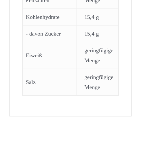
Fettsäuren
Menge
Kohlenhydrate
15,4 g
- davon Zucker
15,4 g
geringfügige
Eiweiß
Menge
geringfügige
Salz
Menge
Może spodoba się również…