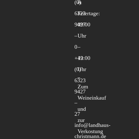
(0)
&
6323
Feiertage:
9427
09:00
–
Uhr
0
–
+49
12:00
(0)
Uhr
6323
Zum
9427
Weineinkauf
–
und
27
zur
info@landhaus-
Verkostung
christmann.de