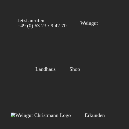
Zum
Inhalt
Jetzt anrufen
springen
Weingut
+49 (0) 63 23 / 9 42 70
Landhaus
Shop
Erkunden