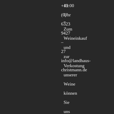
+49
12:00
(0)
Uhr
6323
Zum
9427
Weineinkauf
–
und
27
zur
info@landhaus-
Verkostung
christmann.de
unserer
Weine
können
Sie
uns