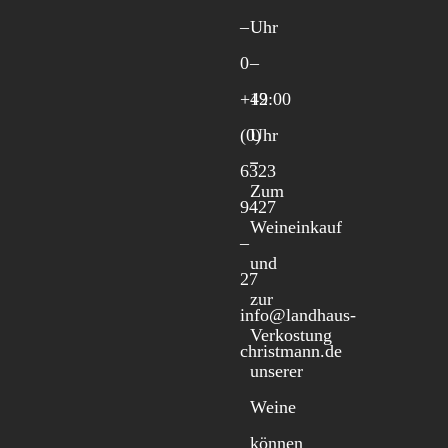
–
Uhr
0
–
+49
12:00
(0)
Uhr
6323
Zum
9427
Weineinkauf
–
und
27
zur
info@landhaus-
Verkostung
christmann.de
unserer
Weine
können