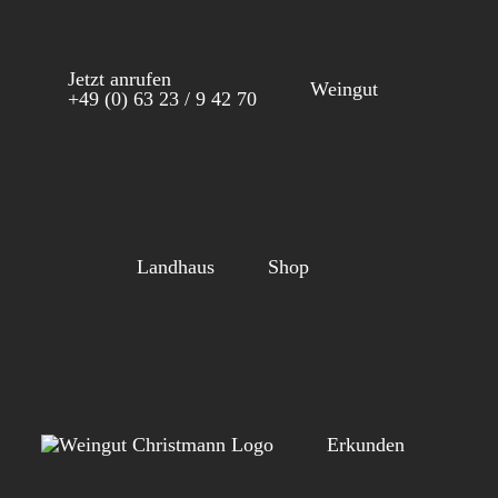
Zum
Inhalt
Jetzt anrufen
springen
Weingut
+49 (0) 63 23 / 9 42 70
Landhaus
Shop
Erkunden