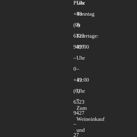
Pfalz
Uhr
+49
Sonntag
(0)
&
6323
Feiertage:
9427
09:00
–
Uhr
0
–
+49
12:00
(0)
Uhr
6323
Zum
9427
Weineinkauf
–
und
27