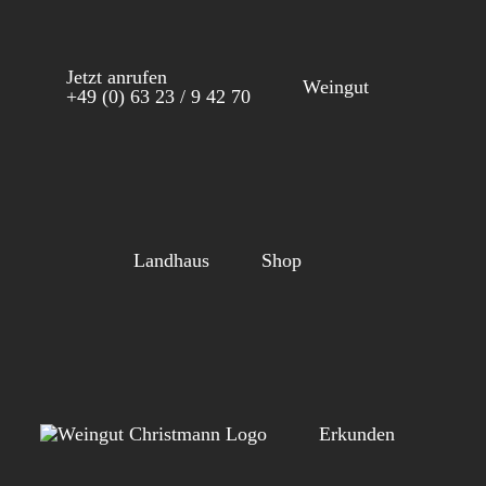
Zum
Inhalt
Jetzt anrufen
springen
Weingut
+49 (0) 63 23 / 9 42 70
Landhaus
Shop
Erkunden