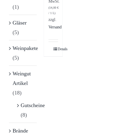
MwSt.
(1)
(
14,00
€
/ 1 L)
zzgl.
Gläser
Versand
(5)
Weinpakete
Details
(5)
Weingut
Artikel
(18)
Gutscheine
(8)
Brände