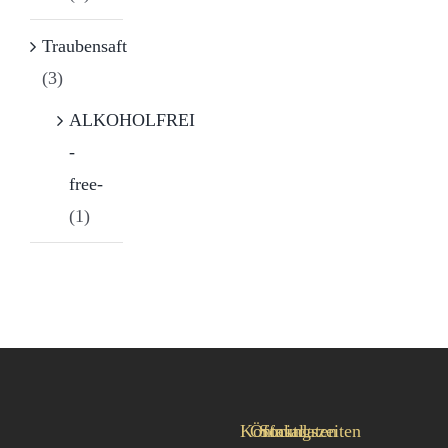
Traubensaft
(3)
ALKOHOLFREI
-
free-
(1)
Kontaktdaten
Öffnungszeiten
Social