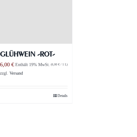
GLÜHWEIN -ROT-
6,00
€
Enthält 19% MwSt.
(
6,00
€
/ 1 L)
zzgl.
Versand
Details