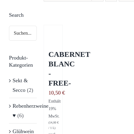
Search
CABERNET
Produkt-
BLANC
Kategorien
-
Sekt &
FREE-
Secco
(2)
10,50
€
Enthält
Rebenherzweine
19%
♥
(6)
MwSt.
(
14,00
€
/ 1 L)
Glühwein