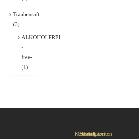
Traubensaft
(3)
ALKOHOLFREI
-
free-
(1)
Kontaktdaten
Öffnungszeiten
Social