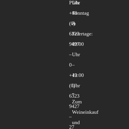
Pfalz
Uhr
+49
Sonntag
(0)
&
6323
Feiertage:
9427
09:00
–
Uhr
0
–
+49
12:00
(0)
Uhr
6323
Zum
9427
Weineinkauf
–
und
27