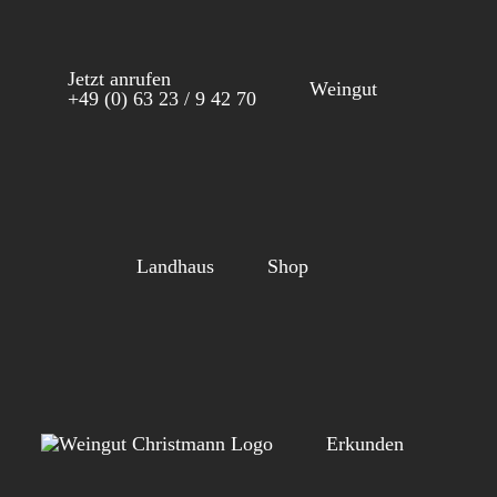
Zum
Inhalt
Jetzt anrufen
springen
Weingut
+49 (0) 63 23 / 9 42 70
Landhaus
Shop
Erkunden