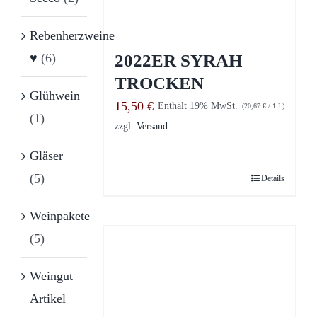
Rebenherzweine
2022ER SYRAH
♥
(6)
TROCKEN
Glühwein
15,50
€
Enthält 19% MwSt.
(
20,67
€
/ 1 L)
(1)
zzgl.
Versand
Gläser
(5)
Details
Weinpakete
(5)
Weingut
Artikel