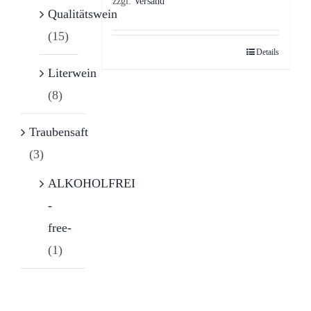
zzgl.
Versand
Qualitätswein
(15)
Details
Literwein
(8)
Traubensaft
(3)
ALKOHOLFREI
-
free-
(1)