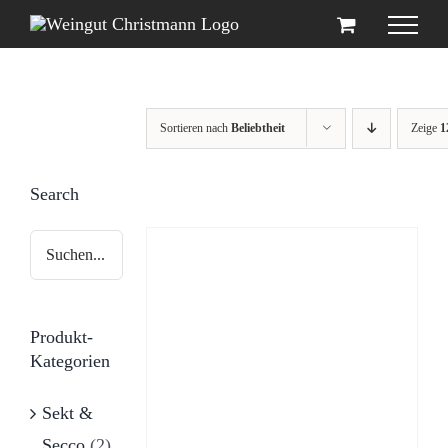
Zum
Inhalt
springen
Sortieren nach
Beliebtheit
Zeige
1
Search
Produkt-
Kategorien
Sekt &
Secco
(2)