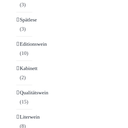
(3)
Spätlese
(3)
Editionswein
(10)
Kabinett
(2)
Qualitätswein
(15)
Literwein
(8)