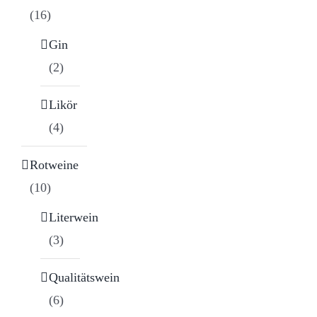
(16)
Gin
(2)
Likör
(4)
Rotweine
(10)
Literwein
(3)
Qualitätswein
(6)