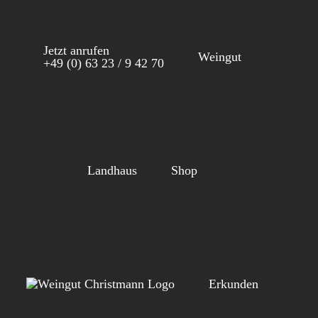
Zum
Inhalt
Jetzt anrufen
springen
Weingut
+49 (0) 63 23 / 9 42 70
Landhaus
Shop
Erkunden