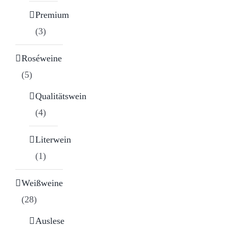
Premium
(3)
Roséweine
(5)
Qualitätswein
(4)
Literwein
(1)
Weißweine
(28)
Auslese