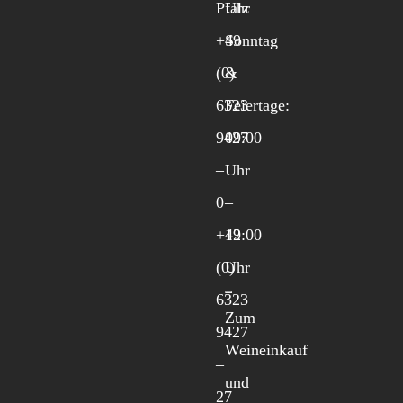
Pfalz
Uhr
+49
Sonntag
(0)
&
6323
Feiertage:
9427
09:00
–
Uhr
0
–
+49
12:00
(0)
Uhr
6323
Zum
9427
Weineinkauf
–
und
27