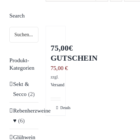
Search
75,00€
GUTSCHEIN
Produkt-
Kategorien
75,00
€
zzgl.
Sekt &
Versand
Secco
(2)
Details
Rebenherzweine
♥
(6)
Glühwein