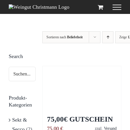
Zum
Inhalt
springen
Sortieren nach
Beliebtheit
Zeige
1
Search
Produkt-
Kategorien
75,00€ GUTSCHEIN
Sekt &
75,00
€
zzgl.
Versand
Secco
(2)