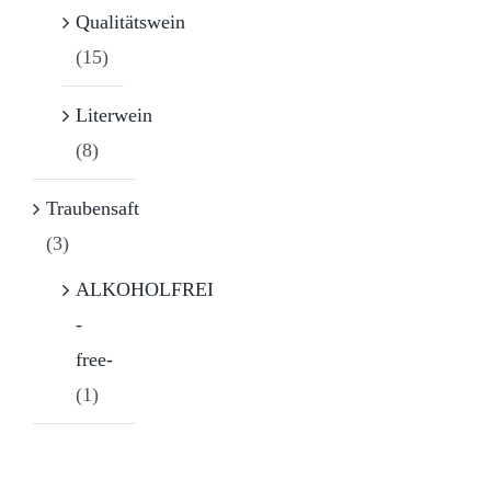
Qualitätswein
(15)
Literwein
(8)
Traubensaft
(3)
ALKOHOLFREI
-
free-
(1)