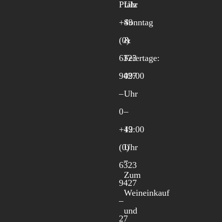
Pfalz
Uhr
+49
Sonntag
(0)
&
6323
Feiertage:
9427
09:00
–
Uhr
0
–
+49
12:00
(0)
Uhr
6323
Zum
9427
Weineinkauf
–
und
27