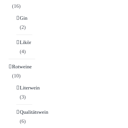
(16)
Gin
(2)
Likör
(4)
Rotweine
(10)
Literwein
(3)
Qualitätswein
(6)