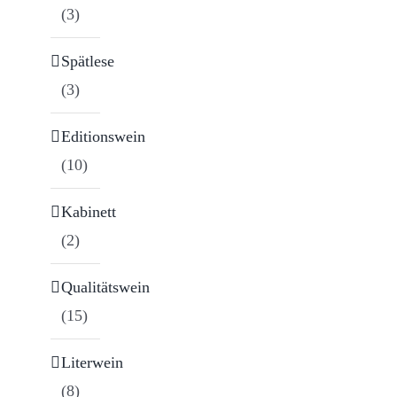
(3)
Spätlese
(3)
Editionswein
(10)
Kabinett
(2)
Qualitätswein
(15)
Literwein
(8)