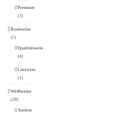
Premium
(3)
Roséweine
(5)
Qualitätswein
(4)
Literwein
(1)
Weißweine
(28)
Auslese