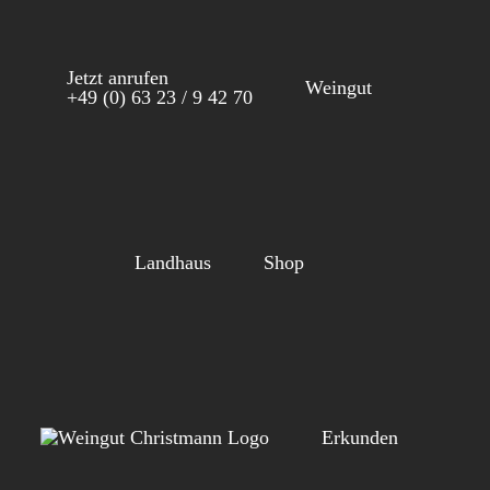
Zum
Inhalt
Jetzt anrufen
springen
Weingut
+49 (0) 63 23 / 9 42 70
Landhaus
Shop
Erkunden