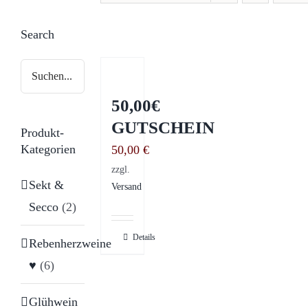
Search
50,00€
GUTSCHEIN
Produkt-
Kategorien
50,00
€
zzgl.
Sekt &
Versand
Secco
(2)
Details
Rebenherzweine
♥
(6)
Glühwein