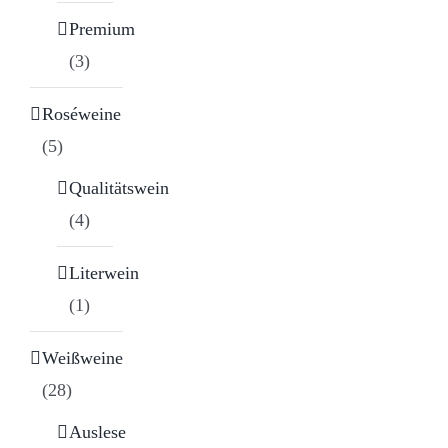
Premium
(3)
Roséweine
(5)
Qualitätswein
(4)
Literwein
(1)
Weißweine
(28)
Auslese