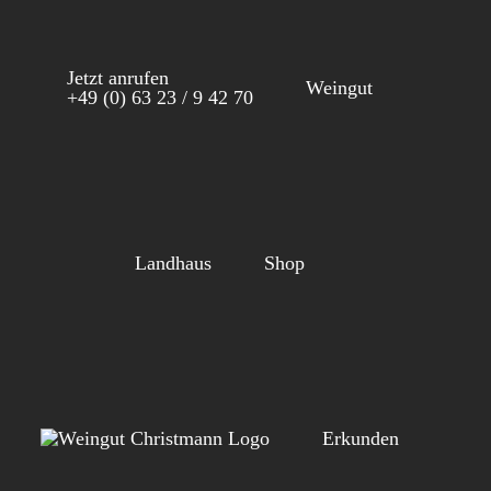
Zum
Inhalt
Jetzt anrufen
springen
Weingut
+49 (0) 63 23 / 9 42 70
Landhaus
Shop
Erkunden