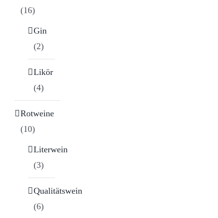
(16)
Gin
(2)
Likör
(4)
Rotweine
(10)
Literwein
(3)
Qualitätswein
(6)