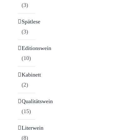
(3)
Spätlese
(3)
Editionswein
(10)
Kabinett
(2)
Qualitätswein
(15)
Literwein
(8)