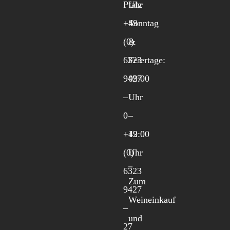
Pfalz
Uhr
+49
Sonntag
(0)
&
6323
Feiertage:
9427
09:00
–
Uhr
0
–
+49
12:00
(0)
Uhr
6323
Zum
9427
Weineinkauf
–
und
27