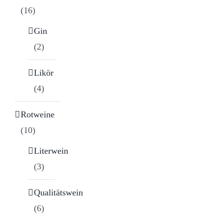
(16)
Gin
(2)
Likör
(4)
Rotweine
(10)
Literwein
(3)
Qualitätswein
(6)