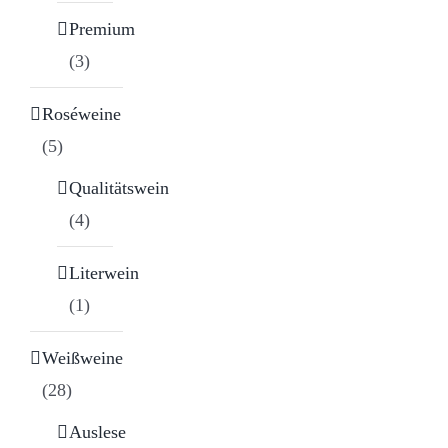
Premium
(3)
Roséweine
(5)
Qualitätswein
(4)
Literwein
(1)
Weißweine
(28)
Auslese