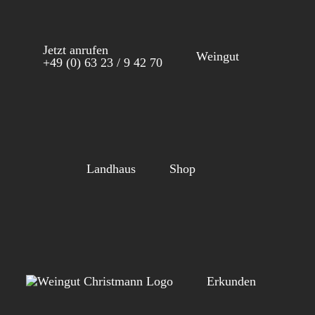
Zum
Inhalt
Jetzt anrufen
springen
Weingut
+49 (0) 63 23 / 9 42 70
Landhaus
Shop
Erkunden