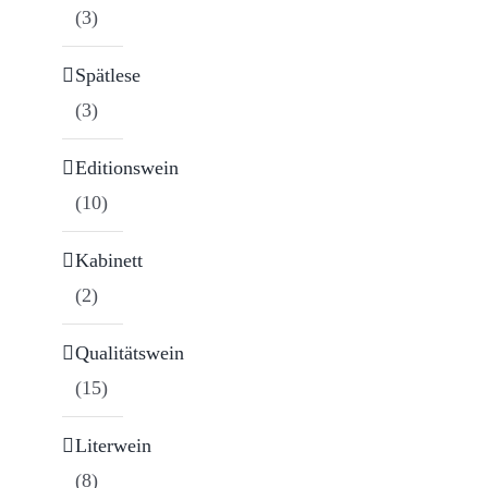
(3)
Spätlese
(3)
Editionswein
(10)
Kabinett
(2)
Qualitätswein
(15)
Literwein
(8)