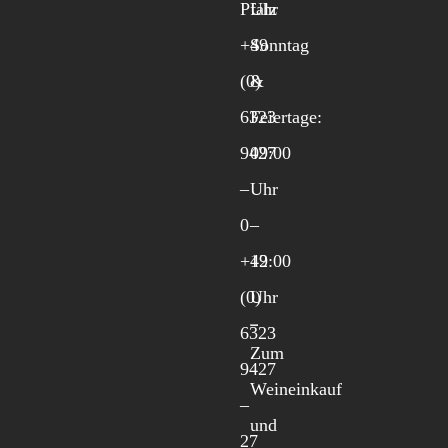
Pfalz
Uhr
+49
Sonntag
(0)
&
6323
Feiertage:
9427
09:00
–
Uhr
0
–
+49
12:00
(0)
Uhr
6323
Zum
9427
Weineinkauf
–
und
27