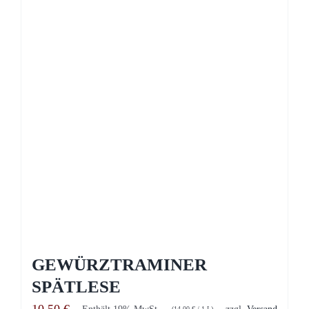
GEWÜRZTRAMINER
SPÄTLESE
Enthält 19% MwSt.
zzgl.
Versand
(
14,00
€
/ 1 L)