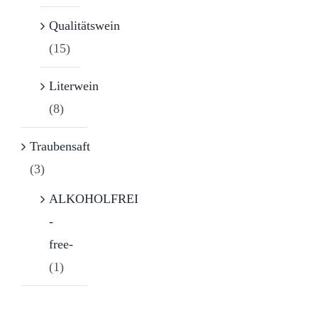
Qualitätswein
(15)
Literwein
(8)
Traubensaft
(3)
ALKOHOLFREI
-
free-
(1)