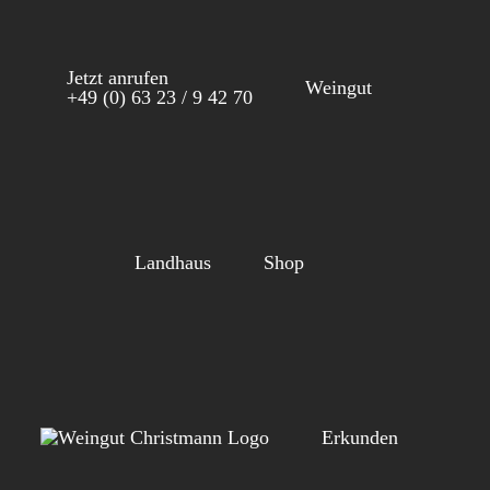
Zum
Inhalt
Jetzt anrufen
springen
Weingut
+49 (0) 63 23 / 9 42 70
Landhaus
Shop
Erkunden