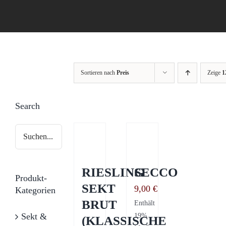
Sortieren nach
Preis
Zeige
1
Search
RIESLING
SECCO
Produkt-
SEKT
9,00
€
Kategorien
BRUT
Enthält
Sekt &
19%
(KLASSISCHE