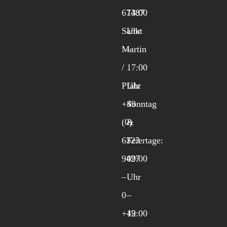
67487
13:00
Sankt
Uhr
Martin
–
/
17:00
Pfalz
Uhr
+49
Sonntag
(0)
&
6323
Feiertage:
9427
09:00
–
Uhr
0
–
+49
12:00