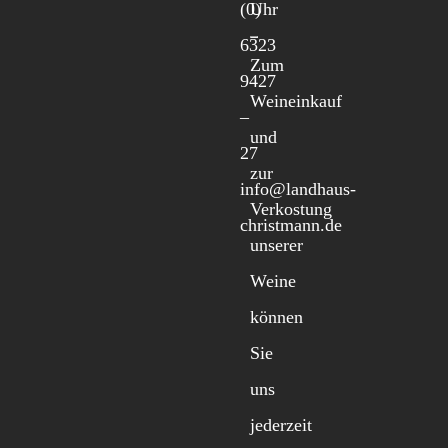
(0)
Uhr
6323
Zum
9427
Weineinkauf
–
und
27
zur
info@landhaus-
Verkostung
christmann.de
unserer
Weine
können
Sie
uns
jederzeit