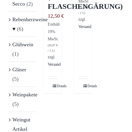
MwSt.
Secco
(2)
FLASCHENGÄRUNG)
(
12,00
€
/ 1 L)
12,50
€
Rebenherzweine
zzgl.
Enthält
Versand
♥
(6)
19%
MwSt.
Glühwein
(
16,67
€
/ 1 L)
(1)
zzgl.
Versand
Gläser
(5)
Details
Details
Weinpakete
(5)
Weingut
Artikel