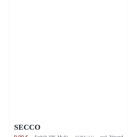
SECCO
Enthält 19% MwSt.
zzgl.
Versand
(
12,00
€
/ 1 L)