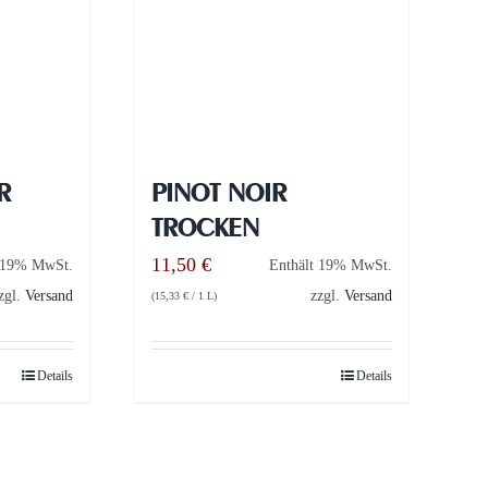
R
PINOT NOIR
TROCKEN
11,50
€
t 19% MwSt.
Enthält 19% MwSt.
zgl.
Versand
zzgl.
Versand
(
15,33
€
/ 1 L)
Details
Details