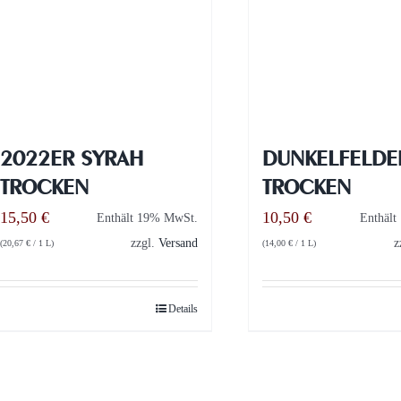
2022ER SYRAH
DUNKELFELDE
TROCKEN
TROCKEN
15,50
€
10,50
€
Enthält 19% MwSt.
Enthäl
zzgl.
Versand
z
(
20,67
€
/ 1 L)
(
14,00
€
/ 1 L)
Details