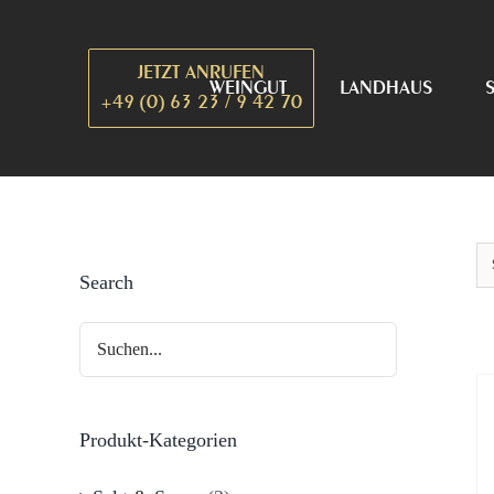
Zum
Inhalt
JETZT ANRUFEN
springen
WEINGUT
LANDHAUS
+49 (0) 63 23 / 9 42 70
Search
Produkt-Kategorien