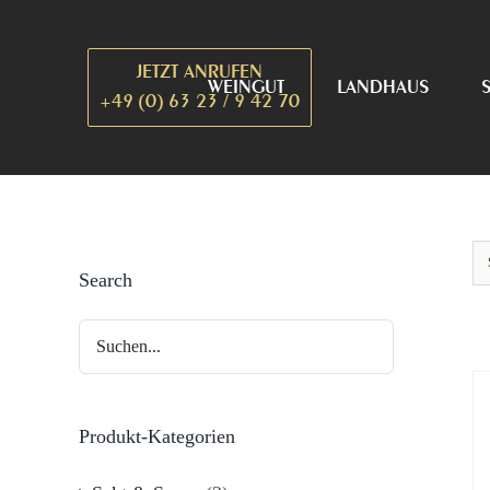
Zum
Inhalt
JETZT ANRUFEN
springen
WEINGUT
LANDHAUS
+49 (0) 63 23 / 9 42 70
Search
Produkt-Kategorien