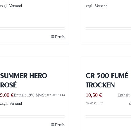
zzgl.
Versand
zzgl.
Versand
Details
SUMMER HERO
CR 500 FUMÉ
ROSÉ
TROCKEN
9,00
€
10,50
€
Enthält 19% MwSt.
Enthäl
(
12,00
€
/ 1 L)
zzgl.
Versand
z
(
14,00
€
/ 1 L)
Details