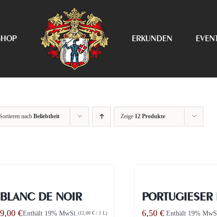
SHOP
ERKUNDEN
EVEN
Sortieren nach
Beliebtheit
Zeige
12 Produkte
BLANC DE NOIR
PORTUGIESER
9,00
€
6,50
€
Enthält 19% MwSt.
Enthält 19% MwS
(
12,00
€
/ 1 L)