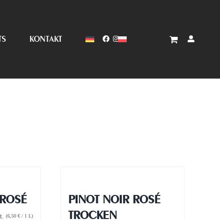
TS
KONTAKT
 ROSÉ
PINOT NOIR ROSÉ
TROCKEN
t.
(
6,50
€
/ 1 L)