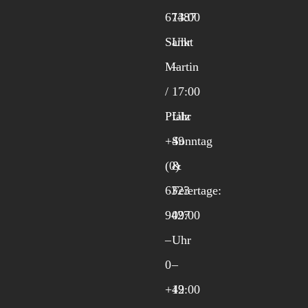
67487
13:00
Sankt
Uhr
Martin
–
/
17:00
Pfalz
Uhr
+49
Sonntag
(0)
&
6323
Feiertage:
9427
09:00
–
Uhr
0
–
+49
12:00