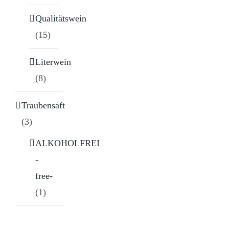
Qualitätswein
(15)
Literwein
(8)
Traubensaft
(3)
ALKOHOLFREI
-
free-
(1)