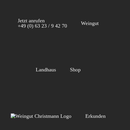
Zum
Inhalt
Jetzt anrufen
springen
Weingut
+49 (0) 63 23 / 9 42 70
Landhaus
Shop
Erkunden