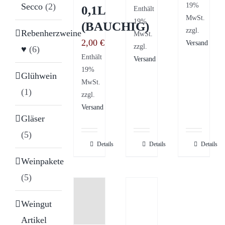
19%
Secco
(2)
0,1L
Enthält
MwSt.
19%
(BAUCHIG)
zzgl.
Rebenherzweine
MwSt.
2,00
€
Versand
zzgl.
♥
(6)
Enthält
Versand
19%
Glühwein
MwSt.
(1)
zzgl.
Versand
Gläser
(5)
Details
Details
Details
Weinpakete
(5)
Weingut
Artikel