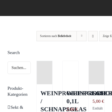
Sortieren nach
Beliebtheit
Zeige
1
Search
Produkt-
WEINPROBIERGLAS
WEINPROBIE
SCHO
Kategorien
/
0,1L
5,00
€
Sekt &
SCHNAPSGLAS
Enthält
2,00
€