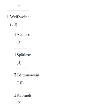
(1)
Weißweine
(28)
Auslese
(3)
Spätlese
(3)
Editionswein
(10)
Kabinett
(2)