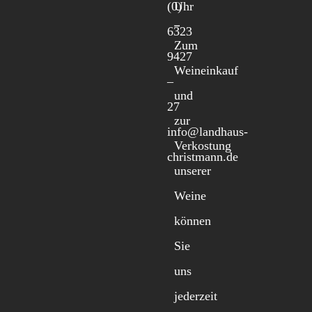
(0)
Uhr
6323
Zum
9427
Weineinkauf
–
und
27
zur
info@landhaus-
Verkostung
christmann.de
unserer
Weine
können
Sie
uns
jederzeit