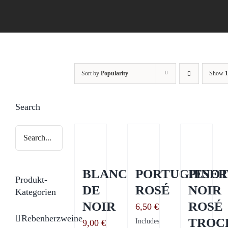
Sort by
Popularity
Show
1
Search
BLANC
PORTUGIESER
PINO
Produkt-
DE
ROSÉ
NOIR
Kategorien
NOIR
ROSÉ
6,50
€
Rebenherzweine
TROC
Includes
9,00
€