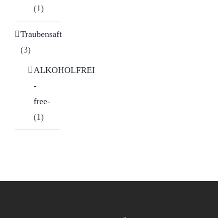
(1)
Traubensaft
(3)
ALKOHOLFREI
-
free-
(1)