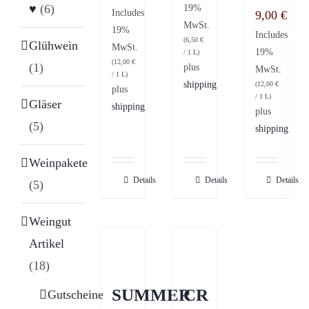
♥
(6)
19%
Includes
9,00
€
MwSt.
19%
Includes
(
6,50
€
Glühwein
MwSt.
19%
/ 1 L)
(
12,00
€
(1)
plus
MwSt.
/ 1 L)
shipping
(
12,00
€
plus
/ 1 L)
Gläser
shipping
plus
(5)
shipping
Weinpakete
Details
Details
Details
(5)
Weingut
Artikel
(18)
SUMMER
CR
Gutscheine