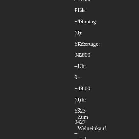
Pfalz
Uhr
+49
Sonntag
(0)
&
6323
Feiertage:
9427
09:00
–
Uhr
0
–
+49
12:00
(0)
Uhr
6323
Zum
9427
Weineinkauf
–