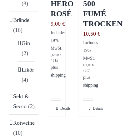
HERO
500
(8)
ROSÉ
FUMÉ
Brände
TROCKEN
9,00
€
(16)
Includes
10,50
€
19%
Includes
Gin
MwSt.
19%
(2)
(
12,00
€
MwSt.
/ 1 L)
(
14,00
€
plus
Likör
/ 1 L)
shipping
plus
(4)
shipping
Sekt &
Secco
(2)
Details
Details
Rotweine
(10)