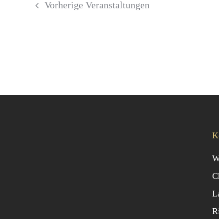
Vorherige
Veranstaltungen
K
W
C
L
R