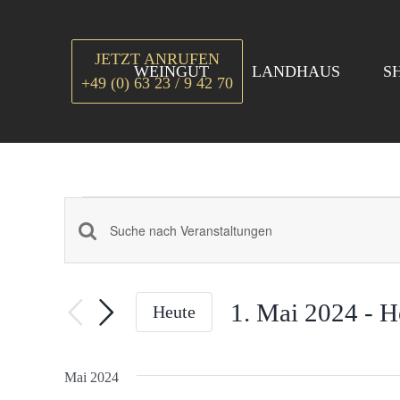
Zum
Inhalt
JETZT ANRUFEN
springen
WEINGUT
LANDHAUS
S
+49 (0) 63 23 / 9 42 70
Veranstaltungen
Veranstaltungen
Bitte
Suche
Schlüsselwort
eingeben.
und
1. Mai 2024
 - 
H
Heute
Suche
Ansichten,
Datum
nach
wählen.
Navigation
Mai 2024
Veranstaltungen