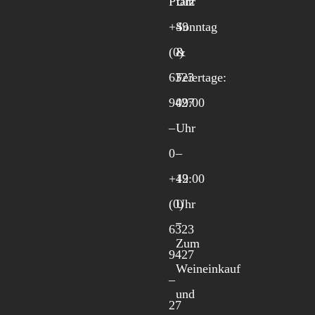
Pfalz
Uhr
+49
Sonntag
(0)
&
6323
Feiertage:
9427
09:00
–
Uhr
0
–
+49
12:00
(0)
Uhr
6323
Zum
9427
Weineinkauf
–
und
27