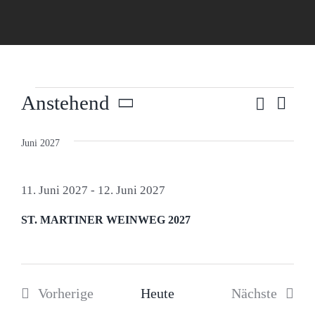
Veranstaltungen
Suche
Anstehend
Vera
Veranst
Liste
Ansi
Datum
Suche
wählen.
Navi
Juni 2027
und
Ansicht
11. Juni 2027
-
12. Juni 2027
Navigat
ST. MARTINER WEINWEG 2027
Vorherige
Heute
Nächste