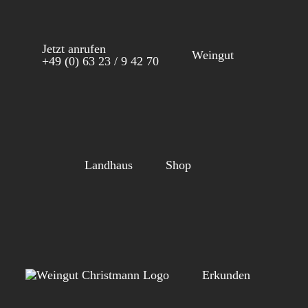
Zum
Inhalt
Jetzt anrufen
springen
Weingut
+49 (0) 63 23 / 9 42 70
Landhaus
Shop
Erkunden